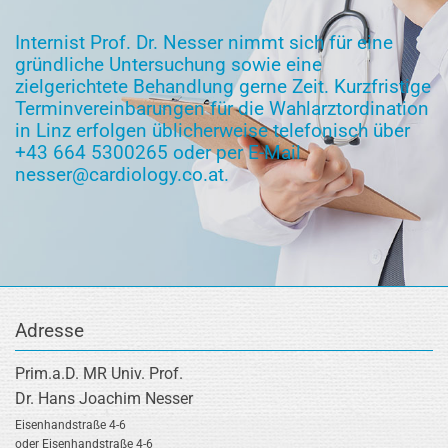
Internist Prof. Dr. Nesser nimmt sich für eine
gründliche Untersuchung sowie eine
zielgerichtete Behandlung gerne Zeit. Kurzfristige
Terminvereinbarungen für die Wahlarztordination
in Linz erfolgen üblicherweise telefonisch über
+43 664 5300265
oder per E-Mail
nesser@cardiology.co.at
.
Adresse
Prim.a.D. MR Univ. Prof.
Dr. Hans Joachim Nesser
Eisenhandstraße 4-6
oder Eisenhandstraße 4-6