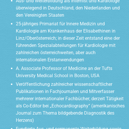
Aus- und Weiterbildung als Internist und Kardiologe
überwiegend in Deutschland, den Niederlanden und
den Vereinigten Staaten
25-jähriges Primariat für Innere Medizin und
Kardiologie am Krankenhaus der Elisabethinen in
Linz/Oberösterreich; in dieser Zeit entstand eine der
führenden Spezialabteilungen für Kardiologie mit
zahlreichen österreichweiten, aber auch
internationalen Erstanwendungen
A. Associate Professor of Medicine an der Tufts
University Medical School in Boston, USA
Veröffentlichung zahlreicher wissenschaftlicher
Publikationen in Fachjournalen und Mitverfasser
mehrerer internationaler Fachbücher; derzeit Tätigkeit
als Co-Editor bei „Echocardiography“ (amerikanisches
Journal zum Thema bildgebende Diagnostik des
Herzens)
Fundierte Aus- und permanente Weiterbildung sowie